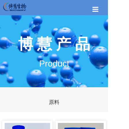
首页
关于博慧
博 慧 产 品
博慧产品
新闻资讯
Product
联系我们
原料