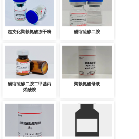
超支化聚赖氨酸冻干粉
酮缩硫醇二胺
酮缩硫醇二胺二甲基丙
聚赖氨酸母液
烯酰胺