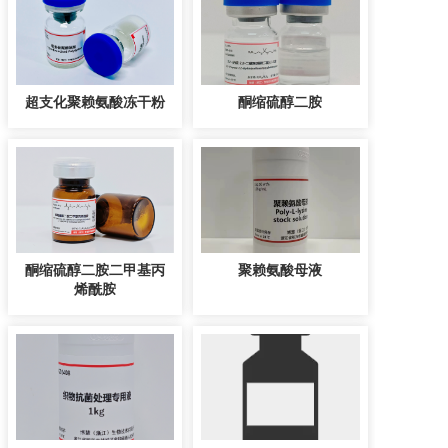
超支化聚赖氨酸冻干粉
酮缩硫醇二胺
酮缩硫醇二胺二甲基丙
聚赖氨酸母液
烯酰胺