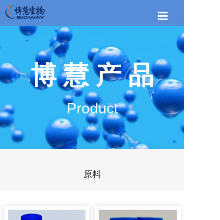
首页
关于博慧
博 慧 产 品
博慧产品
新闻资讯
Product
联系我们
原料